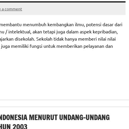
e a comment
g membantu menumbuh kembangkan ilmu, potensi dasar dari
mu / intelektual, akan tetapi juga dalam aspek kepribadian,
ajarkan disekolah. Sekolah tidak hanya memberi nilai nilai
i juga memiliki fungsi untuk memberikan pelayanan dan
 INDONESIA MENURUT UNDANG-UNDANG
HUN 2003